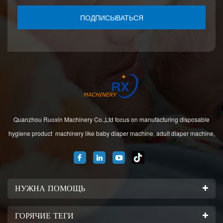
ПОДПИСЫВАТЬСЯ
Quanzhou Ruoxin Machinery Co.,Ltd focus on manufacturing disposable
hygiene product machinery like baby diaper machine, adult diaper machine,
sanitary napkin machine, under pad machine. We are located in Jinjiang city,
Fujian Province, China. And our company
НУЖНА ПОМОЩЬ
ГОРЯЧИЕ ТЕГИ