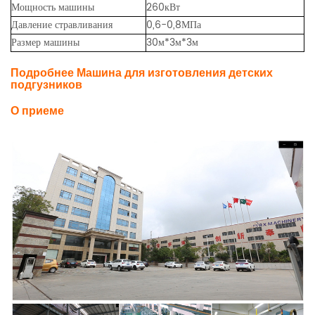
Мощность машины
260кВт
Давление стравливания
0,6-0,8МПа
Размер машины
3
0
м*
3
м*
3
м
Подробнее
Машина для изготовления детских
подгузников
О приеме