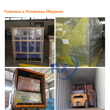
Упаковка и Р
упаковка D
i
аграмм