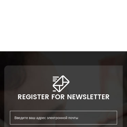
 большой поясной лентой
REGISTER FOR NEWSLETTER