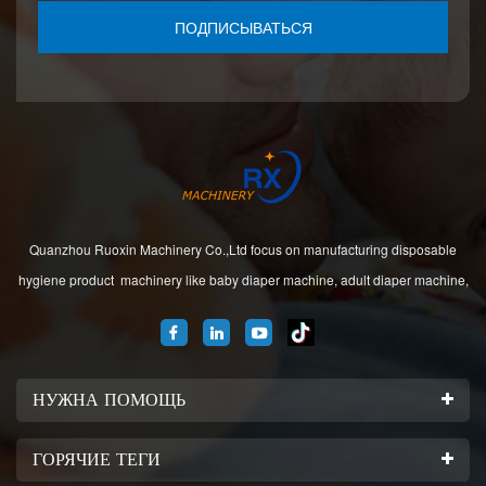
ПОДПИСЫВАТЬСЯ
Quanzhou Ruoxin Machinery Co.,Ltd focus on manufacturing disposable
hygiene product machinery like baby diaper machine, adult diaper machine,
sanitary napkin machine, under pad machine. We are located in Jinjiang city,
Fujian Province, China. And our company
НУЖНА ПОМОЩЬ
ГОРЯЧИЕ ТЕГИ