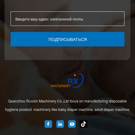
ПОДПИСЫВАТЬСЯ
Quanzhou Ruoxin Machinery Co.,Ltd focus on manufacturing disposable
hygiene product machinery like baby diaper machine, adult diaper machine,
sanitary napkin machine, under pad machine. We are located in Jinjiang city,
Fujian Province, China. And our company