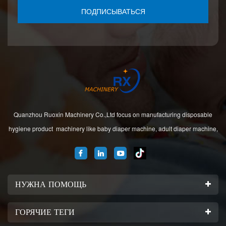
ПОДПИСЫВАТЬСЯ
Quanzhou Ruoxin Machinery Co.,Ltd focus on manufacturing disposable
hygiene product machinery like baby diaper machine, adult diaper machine,
sanitary napkin machine, under pad machine. We are located in Jinjiang city,
Fujian Province, China. And our company
НУЖНА ПОМОЩЬ
ГОРЯЧИЕ ТЕГИ