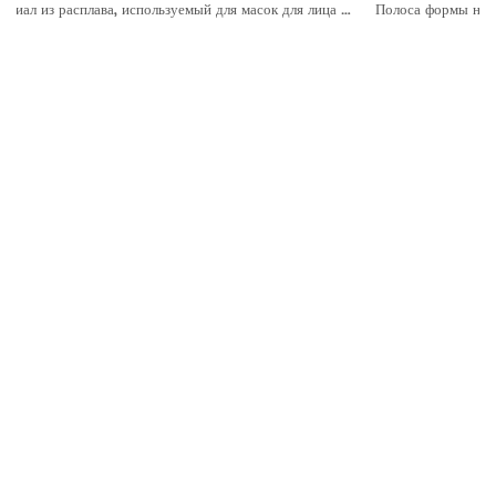
лица и фильтрующего материала
Полоса формы носа для утилизации медицинской хирургической маски для лица