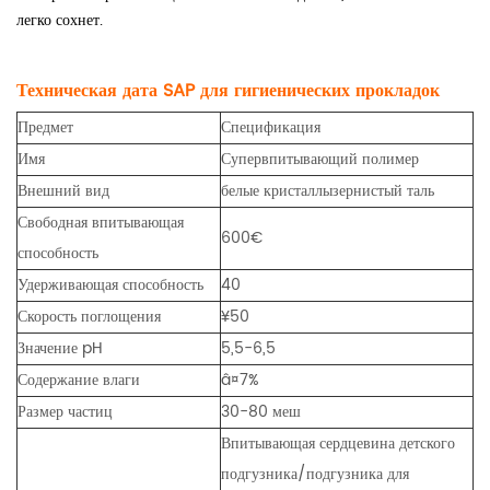
легко сохнет.
Техническая дата SAP для гигиенических прокладок
Предмет
Спецификация
Имя
Супервпитывающий полимер
Внешний вид
белые кристаллы
зернистый таль
Свободная впитывающая
600€
способность
Удерживающая способность
40
Скорость поглощения
¥50
Значение pH
5,5-6,5
Содержание влаги
â¤7%
Размер частиц
30-80 меш
Впитывающая сердцевина детского
подгузника/подгузника для