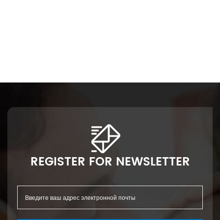
ая по хорошей цене
REGISTER FOR NEWSLETTER