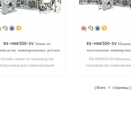
RX-HNK500-SV Линия по
RX-HNK500-SV Машина
изводству ламинированных детских
изготовления ламинирова
подгузников с большой талией
подгузников с большой та
Онлайн-линия по производству
RX-HNK500-SV Машина 
подгузников для ламинирования
производства ламиниров
большого пояса RX-HNK500-SV
подгузников с большой та
представляет собой полностью
представляет собой полн
рвоприводную машину. Она может
сервоприводную машину. Он
Всего
1
страницы
производить 4 размера.
производить 4 размера