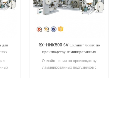
 для
RX-HNK500 SV Онлайн-линия по
нных
производству ламинированных
лией
подгузников с большой талией
для
Онлайн-линия по производству
анных
ламинированных подгузников с
лией
большой талией RX-HNK500-SV
остью
представляет собой полностью
а может
сервоприводную машину. Она может
.
производить 4 размера.