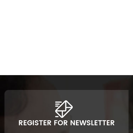
ая по хорошей цене
REGISTER FOR NEWSLETTER