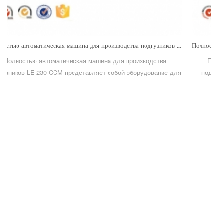
а подгузников LE-230-CCM
Полностью автоматическая машина для производства подгузников LE-120-CCM
Полностью автоматическая машина для производства
я
подгузников LE-120-CCM представляет собой машину для
производства гигиенических материалов.