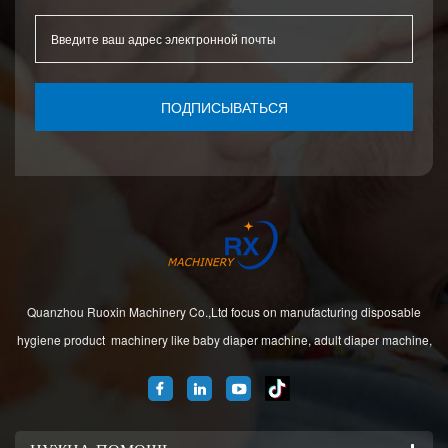
ПОДПИСЫВАТЬСЯ
Quanzhou Ruoxin Machinery Co.,Ltd focus on manufacturing disposable
hygiene product machinery like baby diaper machine, adult diaper machine,
sanitary napkin machine, under pad machine. We are located in Jinjiang city,
Fujian Province, China. And our company