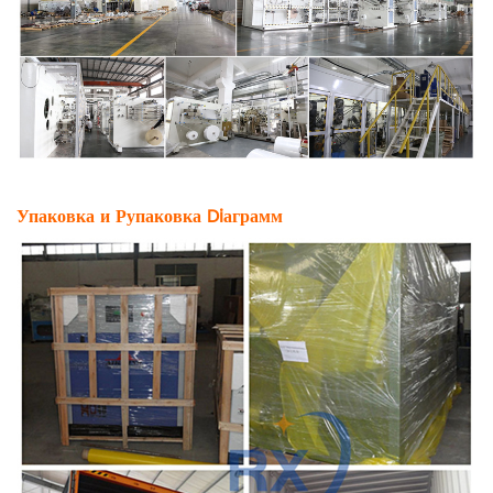
Упаковка и Р
упаковка D
i
аграмм