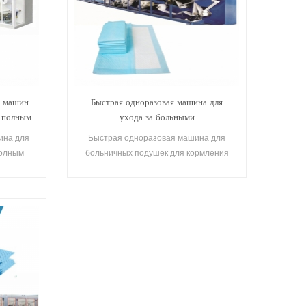
х машин
Быстрая одноразовая машина для
с полным
ухода за больными
ина для
Быстрая одноразовая машина для
полным
больничных подушек для кормления
и машины
Основные Характеристики машины для
 Машина
кормления 1. Возможно изготовление
к Тип
прокладок для трусов с боковыми
во
сборками и ламинированием; 2.
ы для
Сенсорный экран предназначен для
Китае
разговора между человеком и машиной;
ждения
3. Сервопривод используется в
Номер
качестве привода главной машины;
кация
Управление ПЛК; 4. Для сырья
я 1 год
используются устройства активной