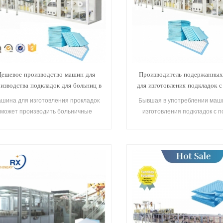
Дешевое производство машин для
Производитель подержанны
изводства подкладок для больниц в
для изготовления подкладок 
Китае
сервоприводом
шина для изготовления прокладок
Бывшая в употреблении маш
может производить больничные
изготовления подкладок с 
окладки и прокладки для домашних
сервоприводом Конфигураци
животных на одной машине
Состояние Б/у Тип продукта
для изготовления подкладо
обработки Производст
высокоскоростной машин
изготовления подкладок в 
(CD220-SV) Место происхо
Фуцзянь, Китай (материк) 
модели CD220-СВ Сертифи
Сертификаты CE, ISO Гаранти